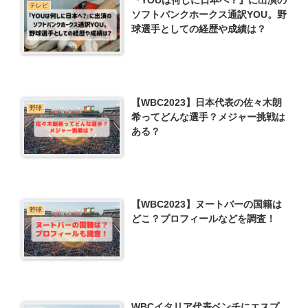
『YOUは何しに日本へ？』に出演の
テレビ
ソフトバンクホークス通訳YOU。野
球選手としての経歴や成績は？
【WBC2023】日本代表の佐々木朗
野球
希ってどんな選手？メジャー挑戦は
ある？
【WBC2023】ヌートバーの国籍は
野球
どこ？プロフィールなどを調査！
WBCイタリア代表ベンチにエスプ