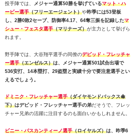
投手陣では、
メジャー通算50勝を挙げている
マット・ハ
ービー選手
（フリーエージェント）
や
昨季には53登板
し、2勝0敗2セーブ、防御率4.17、64奪三振を記録した
マ
シュー・フェスタ選手
（マリナーズ）
が主力として挙げら
れます。
野手陣では、大谷翔平選手の同僚の
デビッド・フレッチャ
ー選手
（エンゼルス）
は、メジャー通算501試合出場で
536安打、14本塁打、29盗塁と実績十分で要注意選手とい
えるでしょう。
ドミニク・フレッチャー選手
（ダイヤモンドバックス傘
下）
はデビッド・フレッチャー選手の弟
だそうで、フレッ
チャー兄弟の活躍に注目するのも面白いかもしれません。
ビニー・パスカンティーノ選手
（ロイヤルズ）
は、昨季6