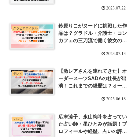
2023.07.22
鈴原りこがヌードに挑戦した作
グラビアアイドル
品は？グラドル・介護士・コン
カフェの三刀流で働く彼女のプ
ロフィールや経歴を調査！
2023.07.13
【激レアさんを連れてきた】オ
テレビ
ーダースーツSADAの社長が出
演！これまでの経歴は？オーダ
ースーツSADAのスーツの値段
2023.06.18
やクチコミは？
広末涼子、永山絢斗を占ってい
テレビ
た占い師・星ひとみが話題！プ
ロフィールや経歴、占いの評判