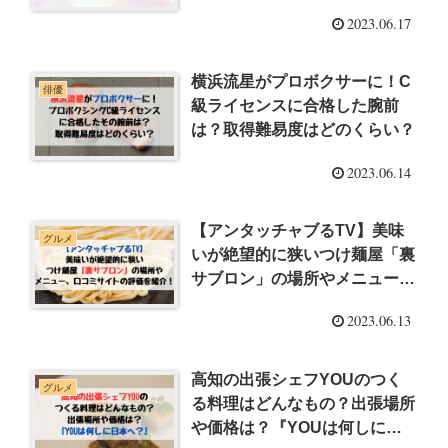
を調査！
2023.06.17
横浜流星がプロボクサーに！C
俳優
級ライセンスに合格した腕前
は？取得難易度はどのくらい？
2023.06.14
【アンタッチャブるTV】美味
グルメ
いが絶望的に狭いつけ麺屋「裏
サブロン」の場所やメニュー、
口コミサイトの評価を紹介！
2023.06.13
高知の出張シェフYOUのつく
グルメ
る料理はどんなもの？出張場所
や価格は？『YOUは何しに日